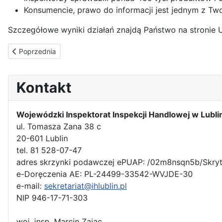
Konsumencie, prawo do informacji jest jednym z Tw
Szczegółowe wyniki działań znajdą Państwo na stronie 
Poprzednia strona: Między nami jest chemia kontrola Inspekcji 
Poprzednia
Kontakt
Wojewódzki Inspektorat Inspekcji Handlowej w Lubli
ul. Tomasza Zana 38 c
20-601 Lublin
tel. 81 528-07-47
adres skrzynki podawczej ePUAP: /02m8nsqn5b/Skry
e-Doręczenia AE: PL-24499-33542-WVJDE-30
e-mail:
sekretariat@ihlublin.pl
NIP 946-17-71-303
woj. insp. Marcin Zając