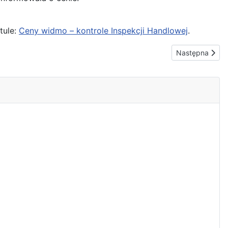
tule:
Ceny widmo – kontrole Inspekcji Handlowej
.
Następna strona
Następna