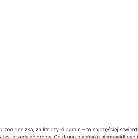
 przed obniżką, za litr czy kilogram – to najczęściej stwie
3 tys. przedsiębiorców. Co druga placówka nieprawidłowo 