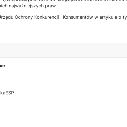
oich najważniejszych praw
Urzędu Ochrony Konkurencji i Konsumentów w artykule o ty
Handlowej
nie
tkaESP