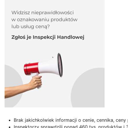
Brak jakichkolwiek informacji o cenie, cennika, ceny
Inspektorzy sprawdzili ponad 460 tys. produktów i 