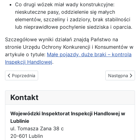
Co drugi wózek miał wady konstrukcyjne:
nieskuteczne pasy, oddzielenie się małych
elementów, szczeliny i zadziory, brak stabilności
lub nieprawidłowe pochylenie siedziska i oparcia.
Szczegółowe wyniki działań znajdą Państwo na
stronie Urzędu Ochrony Konkurencji i Konsumentów w
artykule o tytule:
Małe pojazdy, duże braki – kontrola
Inspekcji Handlowej
.
Poprzednia strona: Dzień Dziecka – kontrola Inspekcji Handlowej
Następna stron
Poprzednia
Następna
Kontakt
Wojewódzki Inspektorat Inspekcji Handlowej w
Lublinie
ul. Tomasza Zana 38 c
20-601 Lublin