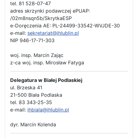
tel. 81 528-07-47
adres skrzynki podawczej ePUAP:
/02m8nsqn5b/SkrytkaESP
e-Doręczenia AE: PL-24499-33542-WVJDE-30
e-mail:
sekretariat@ihlublin.pl
NIP 946-17-71-303
woj. insp. Marcin Zając
z-ca woj. insp. Mirosław Fatyga
Delegatura w Białej Podlaskiej
ul. Brzeska 41
21-500 Biała Podlaska
tel. 83 343-25-35
e-mail:
ihbiala@ihlublin.pl
dyr. Marcin Kolenda