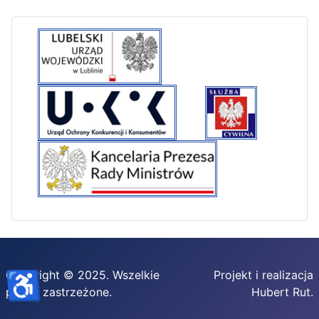
♿
Copyright © 2025. Wszelkie
Projekt i realizacja
prawa zastrzeżone.
Hubert Rut.