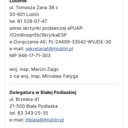
Lublinie
ul. Tomasza Zana 38 c
20-601 Lublin
tel. 81 528-07-47
adres skrzynki podawczej ePUAP:
/02m8nsqn5b/SkrytkaESP
e-Doręczenia AE: PL-24499-33542-WVJDE-30
e-mail:
sekretariat@ihlublin.pl
NIP 946-17-71-303
woj. insp. Marcin Zając
z-ca woj. insp. Mirosław Fatyga
Delegatura w Białej Podlaskiej
ul. Brzeska 41
21-500 Biała Podlaska
tel. 83 343-25-35
e-mail:
ihbiala@ihlublin.pl