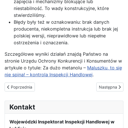
zapięcia i mechanizmy blokujące lub
niestabilność. To wady konstrukcyjne, które
stwierdziliśmy.
Błędy były też w oznakowaniu: brak danych
producenta, niekompletna instrukcja lub brak jej
polskiej wersji, nieprawidłowe lub niepełne
ostrzeżenia i oznaczenia.
Szczegółowe wyniki działań znajdą Państwo na
stronie Urzędu Ochrony Konkurencji i Konsumentów w
artykule o tytule: Za dużo metanolu –
Maluszku, to się
nie spina! – kontrola Inspekcji Handlowej
.
Poprzednia strona: Kochaj się! – kontrola UOKiK, IH i KAS
Następna strona
Poprzednia
Następna
Kontakt
Wojewódzki Inspektorat Inspekcji Handlowej w