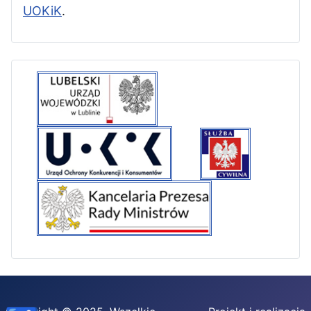
UOKiK
.