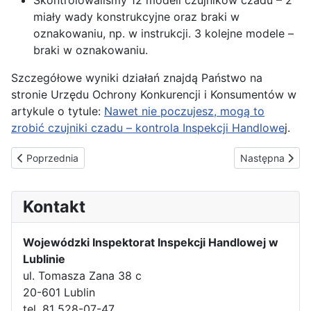
Skontrolowaliśmy 12 modeli czujników czadu – 2
miały wady konstrukcyjne oraz braki w
oznakowaniu, np. w instrukcji. 3 kolejne modele –
braki w oznakowaniu.
Szczegółowe wyniki działań znajdą Państwo na
stronie Urzędu Ochrony Konkurencji i Konsumentów w
artykule o tytule:
Nawet nie poczujesz, mogą to
zrobić czujniki czadu – kontrola Inspekcji Handlowe
j.
Poprzednia strona: Black Friday, Black Week, Cyber Monday – 
Następna stron
Poprzednia
Następna
Kontakt
Wojewódzki Inspektorat Inspekcji Handlowej w
Lublinie
ul. Tomasza Zana 38 c
20-601 Lublin
tel. 81 528-07-47