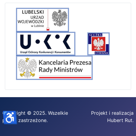
♿
Copyright © 2025. Wszelkie
Projekt i realizacja
prawa zastrzeżone.
Hubert Rut.