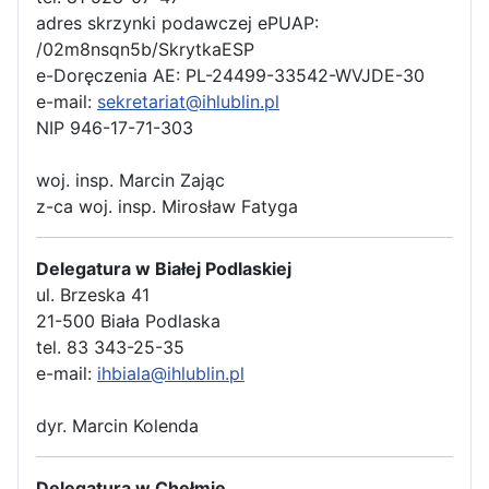
adres skrzynki podawczej ePUAP:
/02m8nsqn5b/SkrytkaESP
e-Doręczenia AE: PL-24499-33542-WVJDE-30
e-mail:
sekretariat@ihlublin.pl
NIP 946-17-71-303
woj. insp. Marcin Zając
z-ca woj. insp. Mirosław Fatyga
Delegatura w Białej Podlaskiej
ul. Brzeska 41
21-500 Biała Podlaska
tel. 83 343-25-35
e-mail:
ihbiala@ihlublin.pl
dyr. Marcin Kolenda
Delegatura w Chełmie