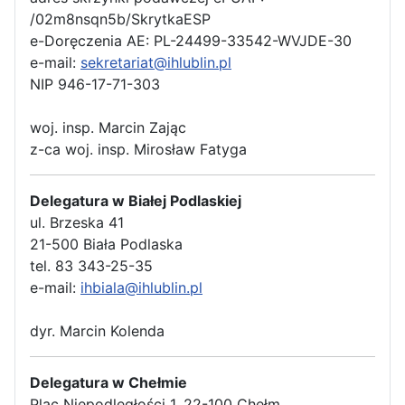
/02m8nsqn5b/SkrytkaESP
e-Doręczenia AE: PL-24499-33542-WVJDE-30
e-mail:
sekretariat@ihlublin.pl
NIP 946-17-71-303
woj. insp. Marcin Zając
z-ca woj. insp. Mirosław Fatyga
Delegatura w Białej Podlaskiej
ul. Brzeska 41
21-500 Biała Podlaska
tel. 83 343-25-35
e-mail:
ihbiala@ihlublin.pl
dyr. Marcin Kolenda
Delegatura w Chełmie
Plac Niepodległości 1, 22-100 Chełm