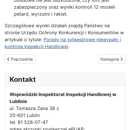
obudowa nie jest uszkodzona, czy lont jest
zabezpieczony oraz wyniki kontroli 12 modeli
petard, wyrzutni i rakiet.
Szczegółowe wyniki działań znajdą Państwo na
stronie Urzędu Ochrony Konkurencji i Konsumentów w
artykule o tytule:
Porady na sylwestrowe niewypały i
kontrola Inspekcji Handlowej
.
Poprzednia strona: Wiercić każda może? – kontrola Inspekcji Ha
Następna strona
Poprzednia
Następna
Kontakt
Wojewódzki Inspektorat Inspekcji Handlowej w
Lublinie
ul. Tomasza Zana 38 c
20-601 Lublin
tel. 81 528-07-47
adres skrzynki podawczej ePUAP: