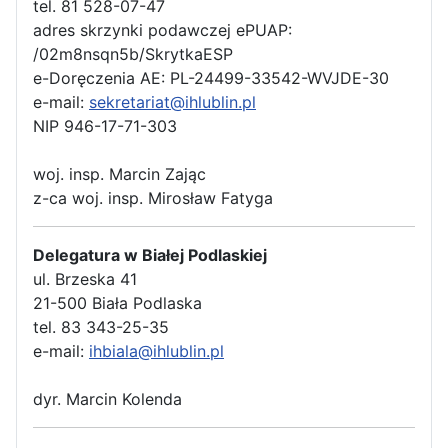
tel. 81 528-07-47
adres skrzynki podawczej ePUAP:
/02m8nsqn5b/SkrytkaESP
e-Doręczenia AE: PL-24499-33542-WVJDE-30
e-mail:
sekretariat@ihlublin.pl
NIP 946-17-71-303
woj. insp. Marcin Zając
z-ca woj. insp. Mirosław Fatyga
Delegatura w Białej Podlaskiej
ul. Brzeska 41
21-500 Biała Podlaska
tel. 83 343-25-35
e-mail:
ihbiala@ihlublin.pl
dyr. Marcin Kolenda