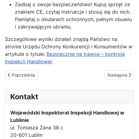
Zadbaj o swoje bezpieczeństwo! Kupuj sprzęt ze
znakiem CE, czytaj instrukcje i stosuj się do nich.
Pamiętaj o okularach ochronnych, pełnym obuwiu
i zakrywającym ubraniu.
Szczegółowe wyniki działań znajdą Państwo na
stronie Urzędu Ochrony Konkurencji i Konsumentów w
artykule o tytule:
Bezpiecznie na trawce – kontrola
Inspekcji Handlowej
.
Poprzednia strona: Niebezpieczna chemia… w biżuterii? – działa
Następna strona
Poprzednia
Następna
Kontakt
Wojewódzki Inspektorat Inspekcji Handlowej w
Lublinie
ul. Tomasza Zana 38 c
20-601 Lublin