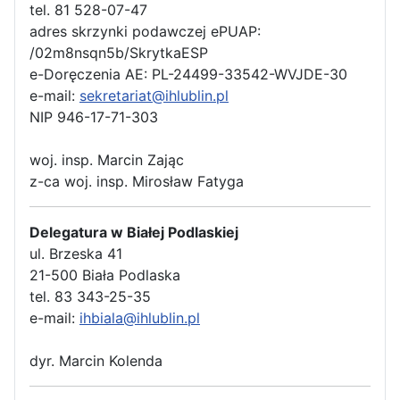
tel. 81 528-07-47
adres skrzynki podawczej ePUAP:
/02m8nsqn5b/SkrytkaESP
e-Doręczenia AE: PL-24499-33542-WVJDE-30
e-mail:
sekretariat@ihlublin.pl
NIP 946-17-71-303
woj. insp. Marcin Zając
z-ca woj. insp. Mirosław Fatyga
Delegatura w Białej Podlaskiej
ul. Brzeska 41
21-500 Biała Podlaska
tel. 83 343-25-35
e-mail:
ihbiala@ihlublin.pl
dyr. Marcin Kolenda