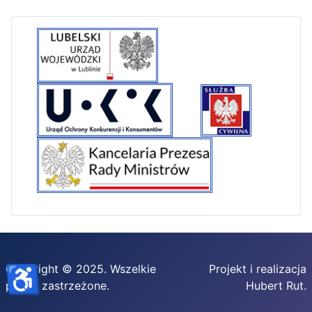
♿
Copyright © 2025. Wszelkie
Projekt i realizacja
prawa zastrzeżone.
Hubert Rut.