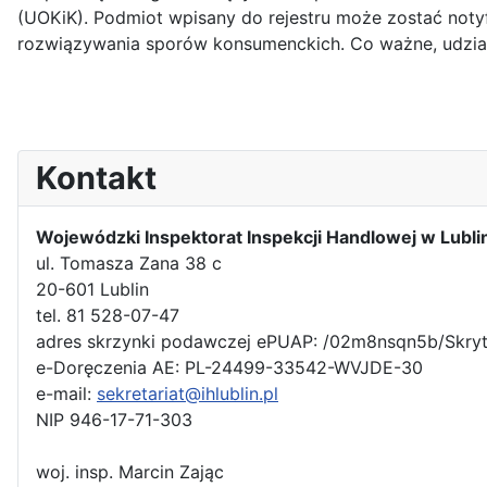
(UOKiK). Podmiot wpisany do rejestru może zostać not
rozwiązywania sporów konsumenckich. Co ważne, udzi
Kontakt
Wojewódzki Inspektorat Inspekcji Handlowej w Lubli
ul. Tomasza Zana 38 c
20-601 Lublin
tel. 81 528-07-47
adres skrzynki podawczej ePUAP: /02m8nsqn5b/Skry
e-Doręczenia AE: PL-24499-33542-WVJDE-30
e-mail:
sekretariat@ihlublin.pl
NIP 946-17-71-303
woj. insp. Marcin Zając