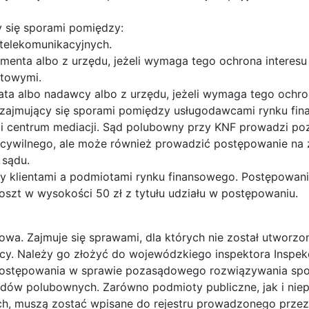
y się sporami pomiędzy:
telekomunikacyjnych.
enta albo z urzędu, jeżeli wymaga tego ochrona interes
ztowymi.
ta albo nadawcy albo z urzędu, jeżeli wymaga tego ochro
zajmujący się sporami pomiędzy usługodawcami rynku fin
i centrum mediacji. Sąd polubowny przy KNF prowadzi po
 cywilnego, ale może również prowadzić postępowanie n
 sądu.
y klientami a podmiotami rynku finansowego. Postępowanie
koszt w wysokości 50 zł z tytułu udziału w postępowaniu.
owa. Zajmuje się sprawami, dla których nie został utwor
cy. Należy go złożyć do wojewódzkiego inspektora Inspek
ok postępowania w sprawie pozasądowego rozwiązywania 
ądów polubownych. Zarówno podmioty publiczne, jak i nie
 muszą zostać wpisane do rejestru prowadzonego przez 