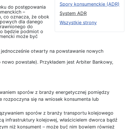
Spory konsumenckie (ADR)
unku do postępowania
umenckich –
System ADR
, co oznacza, że obok
typowych dla danego
Wszystkie strony
uprawnionego do
o będzie podmiot o
sumencki może być
st jednocześnie otwarty na powstawanie nowych
 nowo powstałe). Przykładem jest Arbiter Bankowy,
ązywaniem sporów z branży energetycznej pomiędzy
 rozpoczyna się na wniosek konsumenta lub
wiązywaniem sporów z branży transportu kolejowego
infrastruktury kolejowej, właścicielem dworca bądź
szym niż konsument – może być nim bowiem również