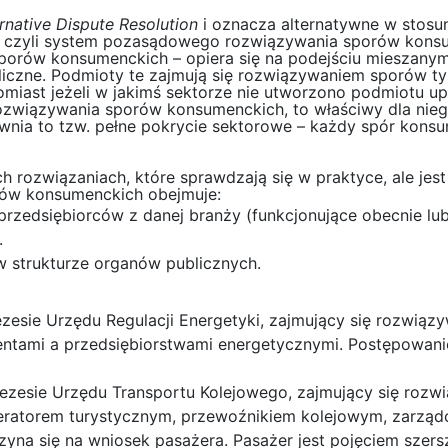
rnative Dispute Resolution
i oznacza alternatywne w stos
czyli system pozasądowego rozwiązywania sporów kons
rów konsumenckich – opiera się na podejściu mieszanym
ubliczne. Podmioty te zajmują się rozwiązywaniem sporów 
tomiast jeżeli w jakimś sektorze nie utworzono podmiotu 
wiązywania sporów konsumenckich, to właściwy dla nieg
ewnia to tzw. pełne pokrycie sektorowe – każdy spór kon
h rozwiązaniach, które sprawdzają się w praktyce, ale je
ów konsumenckich obejmuje:
rzedsiębiorców z danej branży (funkcjonujące obecnie lub
.
 strukturze organów publicznych.
rezesie Urzędu Regulacji Energetyki, zajmujący się rozwi
tami a przedsiębiorstwami energetycznymi. Postępowanie
Prezesie Urzędu Transportu Kolejowego, zajmujący się roz
atorem turystycznym, przewoźnikiem kolejowym, zarządcą 
na się na wniosek pasażera. Pasażer jest pojęciem szer