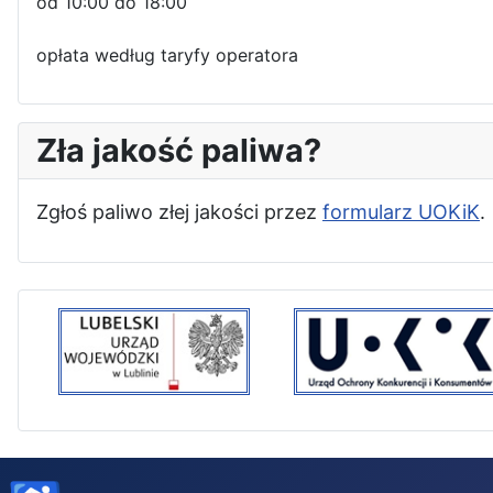
od 10:00 do 18:00
opłata według taryfy operatora
Zła jakość paliwa?
Zgłoś paliwo złej jakości przez
formularz UOKiK
.