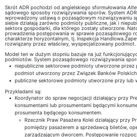
Skrót ADR pochodzi od angielskiego sformułowania
Alte
sądowego sposoby rozwiązywania sporów. System ADR 
wprowadzony ustawą o pozasądowym rozwiązywaniu spo
siebie działają zarówno podmioty publiczne, jak i niep
sektora gospodarki, dla którego zostały utworzone. Na
prowadzenia postępowania w sprawie pozasądowego roz
charakterze horyzontalnym, tj. Inspekcja Handlowa.Zap
rozwiązany przez właściwy, wyspecjalizowany podmiot.
Model ten w dużym stopniu bazuje na już funkcjonującyc
podmiotów. System pozasądowego rozwiązywania spor
niepubliczne sektorowe podmioty utworzone przez p
podmiot utworzony przez Związek Banków Polskich
publiczne sektorowe podmioty utworzone przy lub w
Przykładami są:
Koordynator do spraw negocjacji działający przy P
konsumentami lub prosumentami będącymi konsumen
prosumenta będącego konsumentem.
Rzecznik Praw Pasażera Kolei działający przy 
pomiędzy pasażerem a sprzedawcą biletów, oper
zarządzającym dworcem. Postępowanie rozpoczy